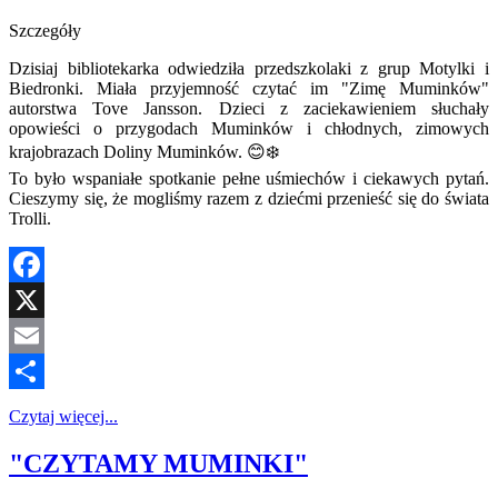
Szczegóły
Dzisiaj bibliotekarka odwiedziła przedszkolaki z grup Motylki i
Biedronki. Miała przyjemność czytać im "Zimę Muminków"
autorstwa Tove Jansson. Dzieci z zaciekawieniem słuchały
opowieści o przygodach Muminków i chłodnych, zimowych
krajobrazach Doliny Muminków. 😊❄️
To było wspaniałe spotkanie pełne uśmiechów i ciekawych pytań.
Cieszymy się, że mogliśmy razem z dziećmi przenieść się do świata
Trolli.
Facebook
X
Email
Share
Czytaj więcej...
"CZYTAMY MUMINKI"