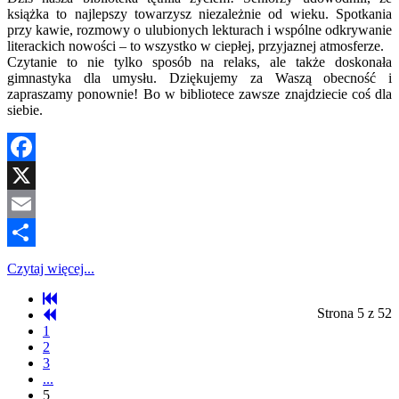
książka to najlepszy towarzysz niezależnie od wieku. Spotkania
przy kawie, rozmowy o ulubionych lekturach i wspólne odkrywanie
literackich nowości – to wszystko w ciepłej, przyjaznej atmosferze.
Czytanie to nie tylko sposób na relaks, ale także doskonała
gimnastyka dla umysłu. Dziękujemy za Waszą obecność i
zapraszamy ponownie! Bo w bibliotece zawsze znajdziecie coś dla
siebie.
Facebook
X
Email
Share
Czytaj więcej...
Strona 5 z 52
1
2
3
...
5