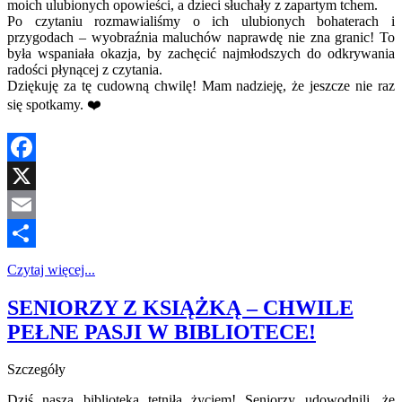
moich ulubionych opowieści, a dzieci słuchały z zapartym tchem.
Po czytaniu rozmawialiśmy o ich ulubionych bohaterach i
przygodach – wyobraźnia maluchów naprawdę nie zna granic! To
była wspaniała okazja, by zachęcić najmłodszych do odkrywania
radości płynącej z czytania.
Dziękuję za tę cudowną chwilę! Mam nadzieję, że jeszcze nie raz
się spotkamy. ❤️
Facebook
X
Email
Share
Czytaj więcej...
SENIORZY Z KSIĄŻKĄ – CHWILE
PEŁNE PASJI W BIBLIOTECE!
Szczegóły
Dziś nasza biblioteka tętniła życiem! Seniorzy udowodnili, że