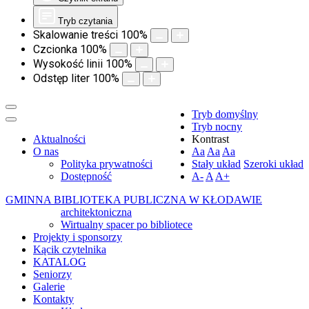
Tryb czytania
Skalowanie treści
100
%
Czcionka
100
%
Wysokość linii
100
%
Odstęp liter
100
%
Tryb domyślny
Tryb nocny
Aktualności
Kontrast
O nas
Aa
Aa
Aa
Polityka prywatności
Stały układ
Szeroki układ
Dostępność
A-
A
A+
GMINNA BIBLIOTEKA PUBLICZNA W KŁODAWIE
architektoniczna
Wirtualny spacer po bibliotece
Projekty i sponsorzy
Kącik czytelnika
KATALOG
Seniorzy
Galerie
Kontakty