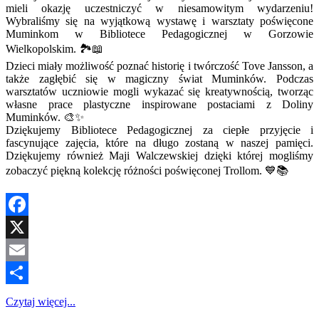
mieli okazję uczestniczyć w niesamowitym wydarzeniu!
Wybraliśmy się na wyjątkową wystawę i warsztaty poświęcone
Muminkom w Bibliotece Pedagogicznej w Gorzowie
Wielkopolskim. 🏞️📖
Dzieci miały możliwość poznać historię i twórczość Tove Jansson, a
także zagłębić się w magiczny świat Muminków. Podczas
warsztatów uczniowie mogli wykazać się kreatywnością, tworząc
własne prace plastyczne inspirowane postaciami z Doliny
Muminków. 🎨✨
Dziękujemy Bibliotece Pedagogicznej za ciepłe przyjęcie i
fascynujące zajęcia, które na długo zostaną w naszej pamięci.
Dziękujemy również Maji Walczewskiej dzięki której mogliśmy
zobaczyć piękną kolekcję różności poświęconej Trollom. 💙📚
Facebook
X
Email
Share
Czytaj więcej...