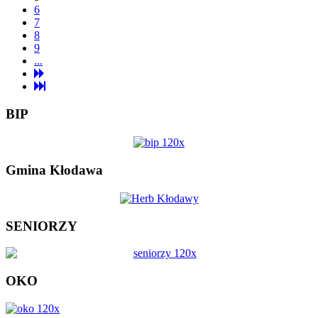
6
7
8
9
...
BIP
Gmina Kłodawa
SENIORZY
OKO