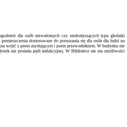
ogodnień dla osób niewidomych czy niedosłyszących typu głośniki
i pomieszczenia dostosowane do poruszania się dla osób dla ludzi na
ożna wejść z psem asystującym i psem przewodnikiem. W budynku nie
nek nie posiada pętli indukcyjnej. W Bibliotece nie ma możliwości