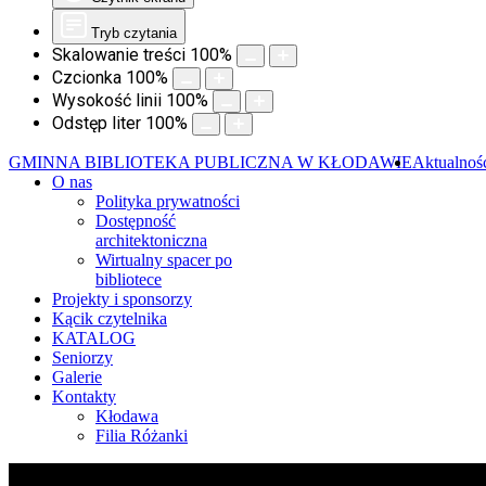
Tryb czytania
Skalowanie treści
100
%
Czcionka
100
%
Wysokość linii
100
%
Odstęp liter
100
%
GMINNA BIBLIOTEKA PUBLICZNA W KŁODAWIE
Aktualnoś
O nas
Polityka prywatności
Dostępność
architektoniczna
Wirtualny spacer po
bibliotece
Projekty i sponsorzy
Kącik czytelnika
KATALOG
Seniorzy
Galerie
Kontakty
Kłodawa
Filia Różanki