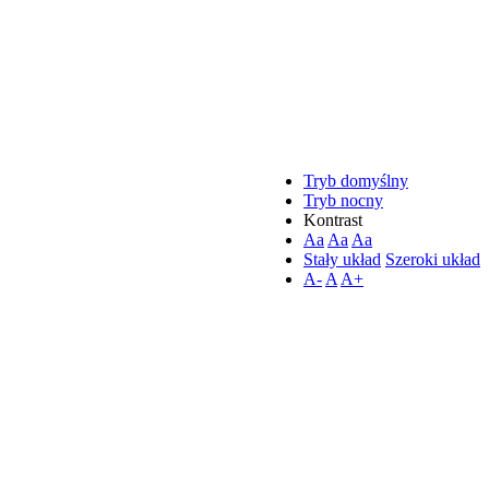
Tryb domyślny
Tryb nocny
Kontrast
Aa
Aa
Aa
Stały układ
Szeroki układ
A-
A
A+