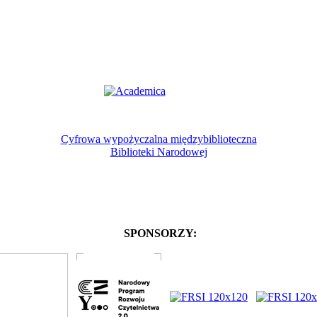
Cyfrowa wypożyczalna międzybiblioteczna
Biblioteki Narodowej
SPONSORZY: