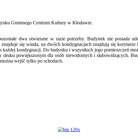
budynku Gminnego Centrum Kultury w Kłodawie.
pozostałe dwa otwierane w razie potrzeby. Budynek nie posiada ud
 znajduje się winda, na dwóch kondygnacjach znajdują się korytarze 
 na każdej kondygnacji. Do budynku i wszystkich jego pomieszczeń m
 w druku powiększonym dla osób niewidomych i słabowidzących. Budy
 można wejść tylko po schodach.