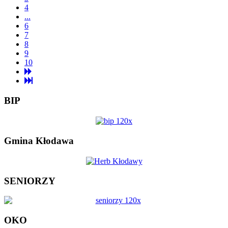
4
...
6
7
8
9
10
BIP
Gmina Kłodawa
SENIORZY
OKO