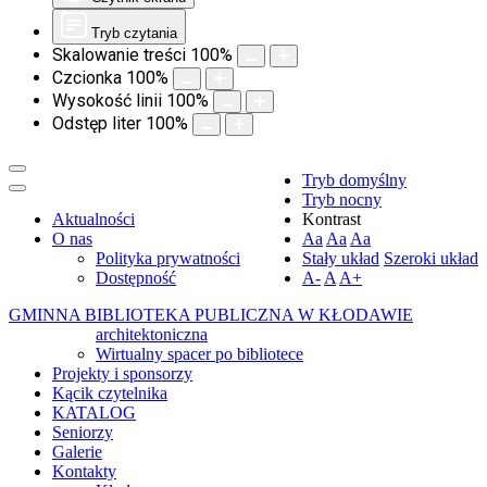
Tryb czytania
Skalowanie treści
100
%
Czcionka
100
%
Wysokość linii
100
%
Odstęp liter
100
%
Tryb domyślny
Tryb nocny
Aktualności
Kontrast
O nas
Aa
Aa
Aa
Polityka prywatności
Stały układ
Szeroki układ
Dostępność
A-
A
A+
GMINNA BIBLIOTEKA PUBLICZNA W KŁODAWIE
architektoniczna
Wirtualny spacer po bibliotece
Projekty i sponsorzy
Kącik czytelnika
KATALOG
Seniorzy
Galerie
Kontakty