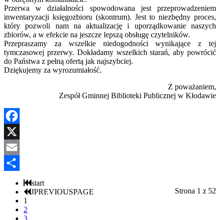
Przerwa w działalności spowodowana jest przeprowadzeniem
inwentaryzacji księgozbioru (skontrum). Jest to niezbędny proces,
który pozwoli nam na aktualizację i uporządkowanie naszych
zbiorów, a w efekcie na jeszcze lepszą obsługę czytelników.
Przepraszamy za wszelkie niedogodności wynikające z tej
tymczasowej przerwy. Dokładamy wszelkich starań, aby powrócić
do Państwa z pełną ofertą jak najszybciej.
Dziękujemy za wyrozumiałość.
Z poważaniem,
Zespół Gminnej Biblioteki Publicznej w Kłodawie
Facebook
X
Email
Share
start
Strona 1 z 52
JPREVIOUSPAGE
1
2
3