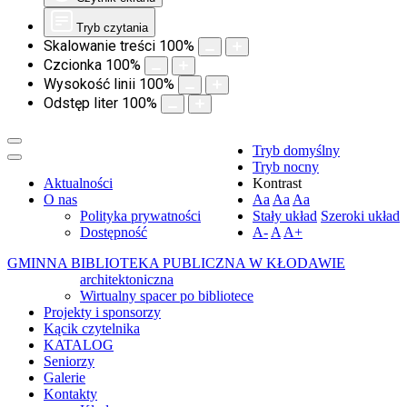
Tryb czytania
Skalowanie treści
100
%
Czcionka
100
%
Wysokość linii
100
%
Odstęp liter
100
%
Tryb domyślny
Tryb nocny
Aktualności
Kontrast
O nas
Aa
Aa
Aa
Polityka prywatności
Stały układ
Szeroki układ
Dostępność
A-
A
A+
GMINNA BIBLIOTEKA PUBLICZNA W KŁODAWIE
architektoniczna
Wirtualny spacer po bibliotece
Projekty i sponsorzy
Kącik czytelnika
KATALOG
Seniorzy
Galerie
Kontakty