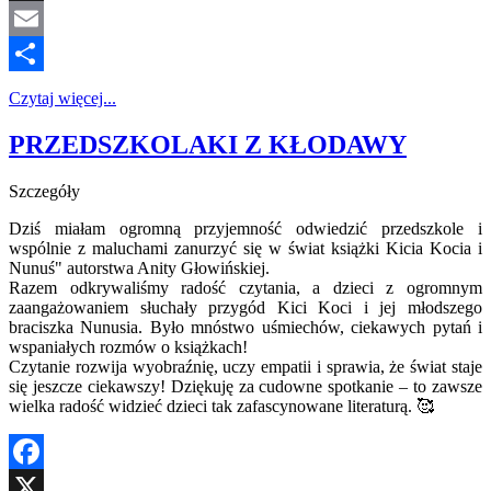
X
Email
Share
Czytaj więcej...
PRZEDSZKOLAKI Z KŁODAWY
Szczegóły
Dziś miałam ogromną przyjemność odwiedzić przedszkole i
wspólnie z maluchami zanurzyć się w świat książki Kicia Kocia i
Nunuś" autorstwa Anity Głowińskiej.
Razem odkrywaliśmy radość czytania, a dzieci z ogromnym
zaangażowaniem słuchały przygód Kici Koci i jej młodszego
braciszka Nunusia. Było mnóstwo uśmiechów, ciekawych pytań i
wspaniałych rozmów o książkach!
Czytanie rozwija wyobraźnię, uczy empatii i sprawia, że świat staje
się jeszcze ciekawszy! Dziękuję za cudowne spotkanie – to zawsze
wielka radość widzieć dzieci tak zafascynowane literaturą. 🥰
Facebook