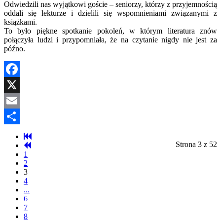
Odwiedzili nas wyjątkowi goście – seniorzy, którzy z przyjemnością
oddali się lekturze i dzielili się wspomnieniami związanymi z
książkami.
To było piękne spotkanie pokoleń, w którym literatura znów
połączyła ludzi i przypomniała, że na czytanie nigdy nie jest za
późno.
Facebook
X
Email
Share
Strona 3 z 52
1
2
3
4
...
6
7
8