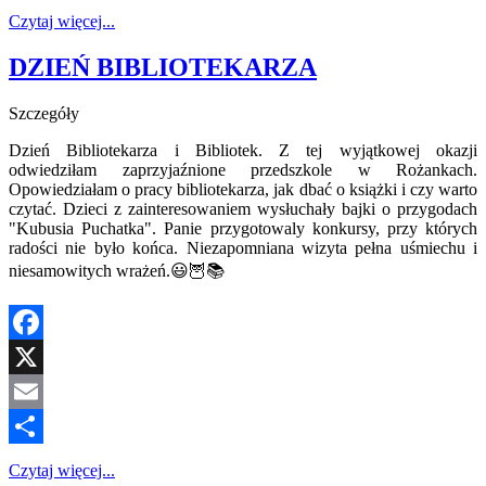
Share
Czytaj więcej...
DZIEŃ BIBLIOTEKARZA
Szczegóły
Dzień Bibliotekarza i Bibliotek. Z tej wyjątkowej okazji
odwiedziłam zaprzyjaźnione przedszkole w Rożankach.
Opowiedziałam o pracy bibliotekarza, jak dbać o książki i czy warto
czytać. Dzieci z zainteresowaniem wysłuchały bajki o przygodach
"Kubusia Puchatka". Panie przygotowaly konkursy, przy których
radości nie było końca. Niezapomniana wizyta pełna uśmiechu i
niesamowitych wrażeń.😃🦉📚
Facebook
X
Email
Share
Czytaj więcej...