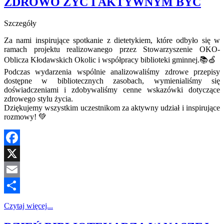
ZDROWO ŻYĆ I AKTYWNYM BYĆ
Szczegóły
Za nami inspirujące spotkanie z dietetykiem, które odbyło się w
ramach projektu realizowanego przez Stowarzyszenie OKO-
Oblicza Kłodawskich Okolic i współpracy biblioteki gminnej.📚🍏
Podczas wydarzenia wspólnie analizowaliśmy zdrowe przepisy
dostępne w bibliotecznych zasobach, wymienialiśmy się
doświadczeniami i zdobywaliśmy cenne wskazówki dotyczące
zdrowego stylu życia.
Dziękujemy wszystkim uczestnikom za aktywny udział i inspirujące
rozmowy! 💚
Facebook
X
Email
Share
Czytaj więcej...