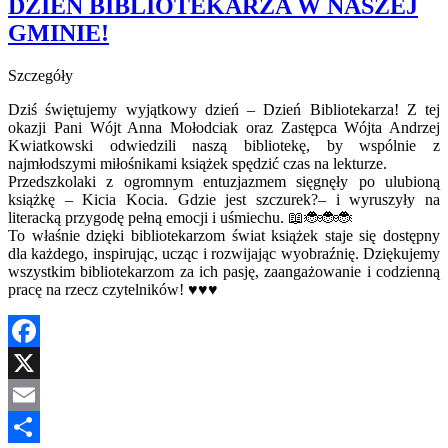
DZIEŃ BIBLIOTEKARZA W NASZEJ
GMINIE!
Szczegóły
Dziś świętujemy wyjątkowy dzień – Dzień Bibliotekarza! Z tej
okazji Pani Wójt Anna Mołodciak oraz Zastępca Wójta Andrzej
Kwiatkowski odwiedzili naszą bibliotekę, by wspólnie z
najmłodszymi miłośnikami książek spędzić czas na lekturze.
Przedszkolaki z ogromnym entuzjazmem sięgnęły po ulubioną
książkę – Kicia Kocia. Gdzie jest szczurek?– i wyruszyły na
literacką przygodę pełną emocji i uśmiechu. 📖🐞🐞🐞
To właśnie dzięki bibliotekarzom świat książek staje się dostępny
dla każdego, inspirując, ucząc i rozwijając wyobraźnię. Dziękujemy
wszystkim bibliotekarzom za ich pasję, zaangażowanie i codzienną
pracę na rzecz czytelników! ♥️♥️♥️
Facebook
X
Email