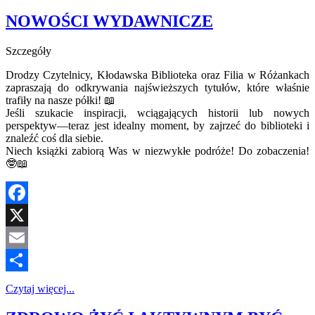
Share
NOWOŚCI WYDAWNICZE
Szczegóły
Drodzy Czytelnicy, Kłodawska Biblioteka oraz Filia w Różankach
zapraszają do odkrywania najświeższych tytułów, które właśnie
trafiły na nasze półki! 📖
Jeśli szukacie inspiracji, wciągających historii lub nowych
perspektyw—teraz jest idealny moment, by zajrzeć do biblioteki i
znaleźć coś dla siebie.
Niech książki zabiorą Was w niezwykłe podróże! Do zobaczenia!
🤓📖
Facebook
X
Email
Share
Czytaj więcej...