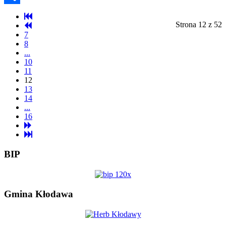
Share
Strona 12 z 52
7
8
...
10
11
12
13
14
...
16
BIP
Gmina Kłodawa