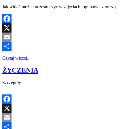
Jak widać można uczestniczyć w zajęciach jogi nawet z ortezą.
Facebook
X
Email
Share
Czytaj więcej...
ŻYCZENIA
Szczegóły
Facebook
X
Email