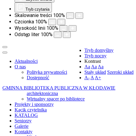
Tryb czytania
Skalowanie treści
100
%
Czcionka
100
%
Wysokość linii
100
%
Odstęp liter
100
%
Tryb domyślny
Tryb nocny
Aktualności
Kontrast
O nas
Aa
Aa
Aa
Polityka prywatności
Stały układ
Szeroki układ
Dostępność
A-
A
A+
GMINNA BIBLIOTEKA PUBLICZNA W KŁODAWIE
architektoniczna
Wirtualny spacer po bibliotece
Projekty i sponsorzy
Kącik czytelnika
KATALOG
Seniorzy
Galerie
Kontakty