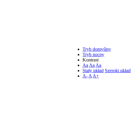
Tryb domyślny
Tryb nocny
Kontrast
Aa
Aa
Aa
Stały układ
Szeroki układ
A-
A
A+