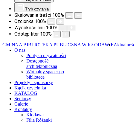
Tryb czytania
Skalowanie treści
100
%
Czcionka
100
%
Wysokość linii
100
%
Odstęp liter
100
%
GMINNA BIBLIOTEKA PUBLICZNA W KŁODAWIE
Aktualnoś
O nas
Polityka prywatności
Dostępność
architektoniczna
Wirtualny spacer po
bibliotece
Projekty i sponsorzy
Kącik czytelnika
KATALOG
Seniorzy
Galerie
Kontakty
Kłodawa
Filia Różanki