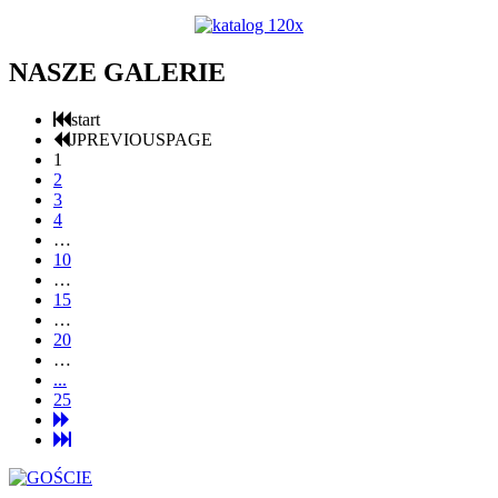
NASZE GALERIE
start
JPREVIOUSPAGE
1
2
3
4
…
10
…
15
…
20
…
...
25