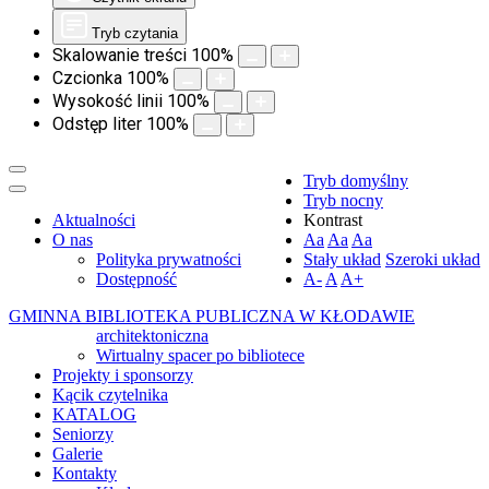
Tryb czytania
Skalowanie treści
100
%
Czcionka
100
%
Wysokość linii
100
%
Odstęp liter
100
%
Tryb domyślny
Tryb nocny
Aktualności
Kontrast
O nas
Aa
Aa
Aa
Polityka prywatności
Stały układ
Szeroki układ
Dostępność
A-
A
A+
GMINNA BIBLIOTEKA PUBLICZNA W KŁODAWIE
architektoniczna
Wirtualny spacer po bibliotece
Projekty i sponsorzy
Kącik czytelnika
KATALOG
Seniorzy
Galerie
Kontakty