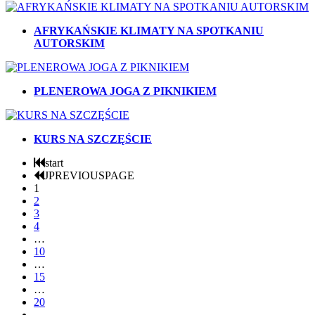
AFRYKAŃSKIE KLIMATY NA SPOTKANIU
AUTORSKIM
PLENEROWA JOGA Z PIKNIKIEM
KURS NA SZCZĘŚCIE
start
JPREVIOUSPAGE
1
2
3
4
…
10
…
15
…
20
…