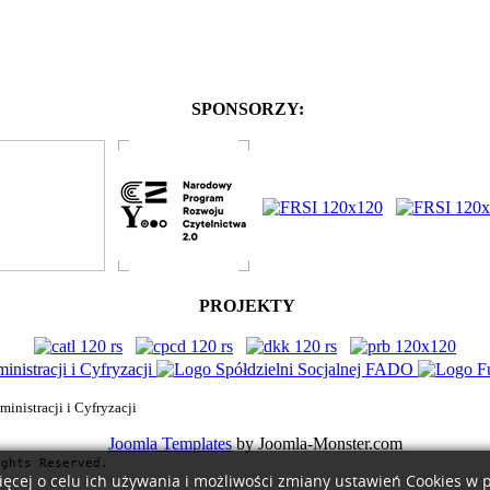
SPONSORZY:
PROJEKTY
nistracji i Cyfryzacji
Joomla Templates
by Joomla-Monster.com
ights Reserved.
ięcej o celu ich używania i możliwości zmiany ustawień Cookies w 