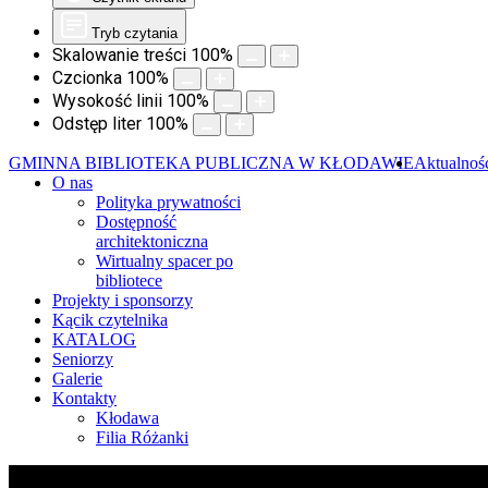
Tryb czytania
Skalowanie treści
100
%
Czcionka
100
%
Wysokość linii
100
%
Odstęp liter
100
%
GMINNA BIBLIOTEKA PUBLICZNA W KŁODAWIE
Aktualnoś
O nas
Polityka prywatności
Dostępność
architektoniczna
Wirtualny spacer po
bibliotece
Projekty i sponsorzy
Kącik czytelnika
KATALOG
Seniorzy
Galerie
Kontakty
Kłodawa
Filia Różanki