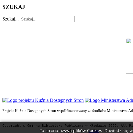
SZUKAJ
Szukaj...
Projekt Kuźnia Dostępnych Stron współfinansowany ze środków Ministerstwa Admi
Copyright © Gminna Biblioteka Publiczna w Kłodawie 2020. All R
Ta strona używa plików Cookies. Dowiedz się w
Wykonanie:
CAVOK