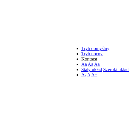
Tryb domyślny
Tryb nocny
Kontrast
Aa
Aa
Aa
Stały układ
Szeroki układ
A-
A
A+