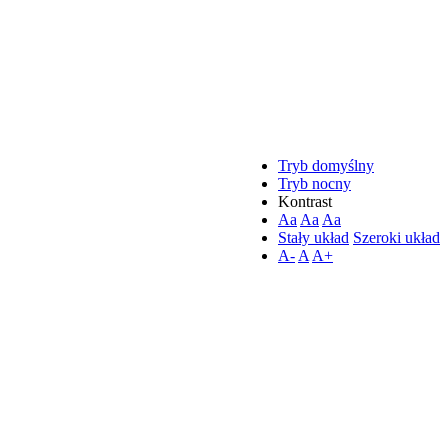
Tryb domyślny
Tryb nocny
Kontrast
Aa
Aa
Aa
Stały układ
Szeroki układ
A-
A
A+