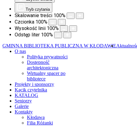
Tryb czytania
Skalowanie treści
100
%
Czcionka
100
%
Wysokość linii
100
%
Odstęp liter
100
%
GMINNA BIBLIOTEKA PUBLICZNA W KŁODAWIE
Aktualnoś
O nas
Polityka prywatności
Dostępność
architektoniczna
Wirtualny spacer po
bibliotece
Projekty i sponsorzy
Kącik czytelnika
KATALOG
Seniorzy
Galerie
Kontakty
Kłodawa
Filia Różanki