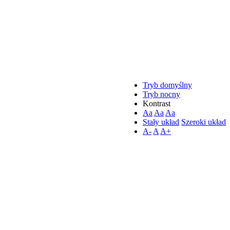
Tryb domyślny
Tryb nocny
Kontrast
Aa
Aa
Aa
Stały układ
Szeroki układ
A-
A
A+