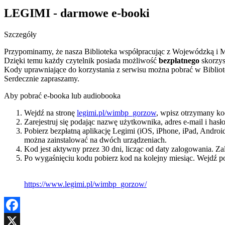
LEGIMI - darmowe e-booki
Szczegóły
Przypominamy, że nasza Biblioteka współpracując z Wojewódzką i M
Dzięki temu każdy czytelnik posiada możliwość
bezpłatnego
skorzys
Kody uprawniające do korzystania z serwisu można pobrać w Bibliot
Serdecznie zapraszamy.
Aby pobrać e-booka lub audiobooka
Wejdź na stronę
legimi.pl/wimbp_gorzow
, wpisz otrzymany ko
Zarejestruj się podając nazwę użytkownika, adres e-mail i has
Pobierz bezpłatną aplikację Legimi (iOS, iPhone, iPad, Andro
można zainstalować na dwóch urządzeniach.
Kod jest aktywny przez 30 dni, licząc od daty zalogowania.
Po wygaśnięciu kodu pobierz kod na kolejny miesiąc. Wejdź 
https://www.legimi.pl/wimbp_gorzow/
Facebook