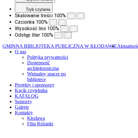
Tryb czytania
Skalowanie treści
100
%
Czcionka
100
%
Wysokość linii
100
%
Odstęp liter
100
%
GMINNA BIBLIOTEKA PUBLICZNA W KŁODAWIE
Aktualnoś
O nas
Polityka prywatności
Dostępność
architektoniczna
Wirtualny spacer po
bibliotece
Projekty i sponsorzy
Kącik czytelnika
KATALOG
Seniorzy
Galerie
Kontakty
Kłodawa
Filia Różanki