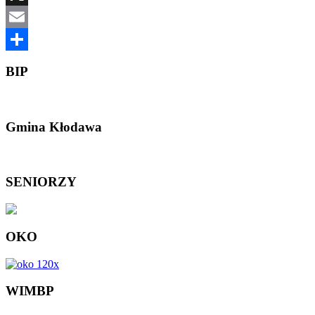
X
Email
Share
BIP
Gmina Kłodawa
SENIORZY
OKO
WIMBP