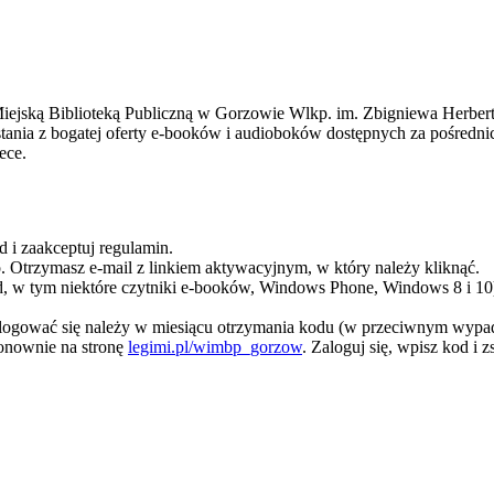
iejską Biblioteką Publiczną w Gorzowie Wlkp. im. Zbigniewa Herberta
tania z bogatej oferty e-booków i audioboków dostępnych za pośredn
ece.
d i zaakceptuj regulamin.
ło. Otrzymasz e-mail z linkiem aktywacyjnym, w który należy kliknąć.
id, w tym niektóre czytniki e-booków, Windows Phone, Windows 8 i 10)
 Zalogować się należy w miesiącu otrzymania kodu (w przeciwnym wyp
ponownie na stronę
legimi.pl/wimbp_gorzow
. Zaloguj się, wpisz kod i 